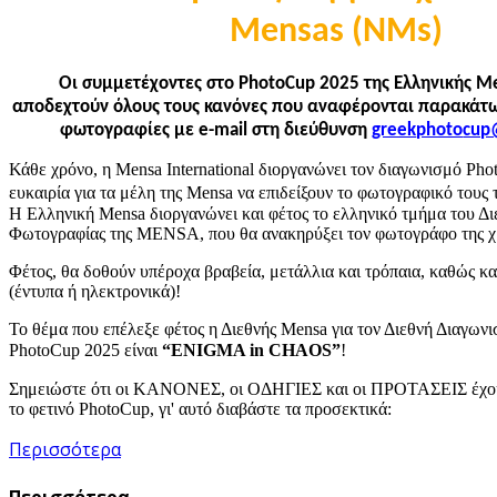
Mensas (NMs)
Οι συμμετέχοντες στο
PhotoCup
2025 της Ελληνικής
Me
αποδεχτούν όλους τους κανόνες που αναφέρονται παρακάτ
φωτογραφίες
με e-mail στη διεύθυνση
Κάθε χρόνο, η Mensa International διοργανώνει τον διαγωνισμό Pho
ευκαιρία για τα μέλη της Mensa να επιδείξουν το φωτογραφικό τους
Η Ελληνική Mensa διοργανώνει και φέτος το ελληνικό τμήμα του Δ
Φωτογραφίας της MENSA, που θα ανακηρύξει τον φωτογράφο της χρ
Φέτος, θα δοθούν υπέροχα βραβεία, μετάλλια και τρόπαια, καθώς κα
(έντυπα ή ηλεκτρονικά)!
Το θέμα που επέλεξε φέτος η Διεθνής Mensa για τον Διεθνή Διαγω
PhotoCup 2025
είναι
“ENIGMA in CHAOS”
!
Σημειώστε ότι οι ΚΑΝΟΝΕΣ, οι ΟΔΗΓΙΕΣ και οι ΠΡΟΤΑΣΕΙΣ έχουν
το φετινό PhotoCup, γι' αυτό διαβάστε τα προσεκτικά:
Περισσότερα