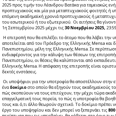
2025 προς τιμήν του Λέανδρου Βατάκα για ταμειακώς ενήμ
προπτυχιακούς και μία για μεταπτυχιακούς φοιτητές ή υ
επόμενη ακαδημαϊκή χρονιά προπτυχιακούς ή μεταπτυχι
του εσωτερικού ή του εξωτερικού. Οι αιτήσεις θα γίνοντ
1η Σεπτεμβρίου 2025 μέχρι τις
30 Νοεμβρίου 2025,
23:5
Η επιτροπή που θα επιλέξει το άτομο που θα λάβει την 
αποτελείται από τον Πρόεδρο της Ελληνικής Mensa και 
Πανεπιστημίου, μέλη της Ελληνικής Mensa. Σε περίπτω
ενδιαφέροντος για την κάλυψη των θέσεων της επιτροπή
Πανεπιστημίου, οι θέσεις θα καλύπτονται από εκπαιδευτ
Ελληνικής Mensa. Η απόφαση της επιτροπής είναι οριστικ
δεκτές ενστάσεις.
Οι υποψήφιοι για την υποτροφία θα αποστέλλουν στην 
ένα
δοκίμιο
στο οποίο θα εξηγούν τους ακαδημαϊκούς το
πώς σκοπεύουν να τους επιτύχουν, την μέχρι τώρα ακαδ
επαγγελματική τους πορεία, το πώς η υποτροφία θα βοη
τους και ό,τι άλλο θεωρούν σχετικό. Το δοκίμιο πρέπει 
έργο του υποψηφίου και δεν μπορεί να ξεπερνάει τις
800
περίπτωση που τις υπερβαίνει, θα κόβεται στο όριο των 