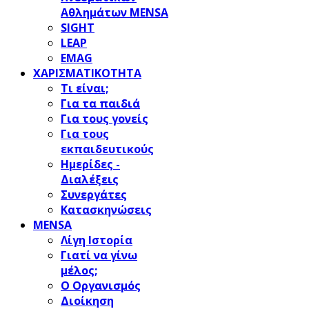
Αθλημάτων MENSA
SIGHT
LEAP
EMAG
ΧΑΡΙΣΜΑΤΙΚΟΤΗΤΑ
Τι είναι;
Για τα παιδιά
Για τους γονείς
Για τους
εκπαιδευτικούς
Ημερίδες -
Διαλέξεις
Συνεργάτες
Κατασκηνώσεις
MENSA
Λίγη Ιστορία
Γιατί να γίνω
μέλος;
Ο Οργανισμός
Διοίκηση