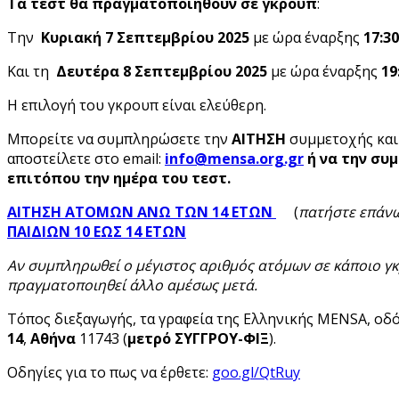
Τα τεστ θα πραγματοποιηθούν σε γκρουπ
:
Την
Κυριακή 7 Σεπτεμβρίου 2025
με ώρα έναρξης
17:30
Και τη
Δευτέρα 8
Σεπτεμβρίου 2025
με ώρα έναρξης
19
Η επιλογή του γκρουπ είναι ελεύθερη.
Μπορείτε να συμπληρώσετε την
ΑΙΤΗΣΗ
συμμετοχής
και
αποστείλετε στο email:
info
@mensa
.org
.gr
ή
να την συ
επιτόπου την ημέρα του τεστ.
ΑΙΤΗΣΗ ΑΤΟΜΩΝ ΑΝΩ ΤΩΝ 14 ΕΤΩΝ
(
πατήστε επάν
ΠΑΙΔΙΩΝ 10 ΕΩΣ 14 ΕΤΩΝ
Αν συμπληρωθεί ο μέγιστος αριθμός ατόμων σε κάποιο γκ
πραγματοποιηθεί άλλο αμέσως μετά.
Τόπος διεξαγωγής, τα γραφεία της Ελληνικής MENSA, οδ
14
,
Αθήνα
11743 (
μετρό ΣΥΓΓΡΟΥ-ΦΙΞ
).
Οδηγίες για το πως να έρθετε:
goo.gl/QtRuy