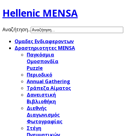
Hellenic MENSA
Αναζήτηση...
Ομαδες Ενδιαφεροντων
Δραστηριοτητες MENSA
Παγκόσμια
Ομοσπονδία
Puzzle
Περιοδικό
Annual Gathering
Τράπεζα Αίματος
Δανειστική
Βιβλιοθήκη
Διεθνής
Διαγωνισμός
Φωτογραφίας
Στέγη
Πνευματικών