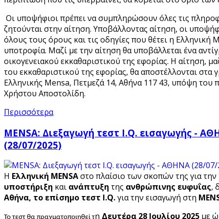
Οι υποψήφιοι πρέπει να συμπληρώσουν όλες τις πληρο
ζητούνται στην αίτηση. Υποβάλλοντας αίτηση, οι υποψή
όλους τους όρους και τις οδηγίες που θέτει η Ελληνική M
υποτροφία. Μαζί με την αίτηση θα υποβάλλεται ένα αντί
οικογενειακού εκκαθαριστικού της εφορίας. Η αίτηση, μα
του εκκαθαριστικού της εφορίας, θα αποστέλλονται στα γ
Ελληνικής Mensa, Πετμεζά 14, Αθήνα 117 43, υπόψη του 
Χρήστου Αποστολίδη.
Περισσότερα
MENSA: Διεξαγωγή τεστ I.Q. εισαγωγής - Α
(28/07/2025)
Η
Ελληνική MENSA
στο πλαίσιο των σκοπών της για την
υποστήριξη
και
ανάπτυξη
της
ανθρώπινης ευφυΐας
, 
Αθήνα,
το επίσημο τεστ I
.Q
.
για την εισαγωγή στη
MEN
η
Δευτέρα 28
Ιουλίου 2025
με ώ
Το τεστ θα πραγματοποιηθεί τ