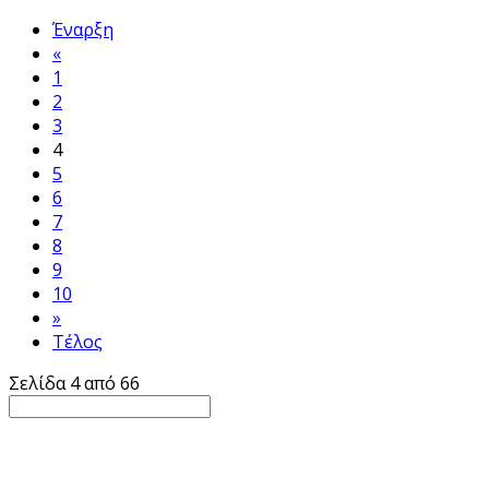
Έναρξη
«
1
2
3
4
5
6
7
8
9
10
»
Τέλος
Σελίδα 4 από 66