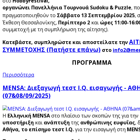
στο
HobbyFestival,
οργανώνει Πανελλήνια Τουρνουά Sudoku & Puzzle
, π
πραγματοποιηθούν το
Σάββατο 13 Σεπτεμβρίου 2025
, 
Έκθεση Θεσσαλονίκης,
Περίπτερο 2
και
ώρες 11:00-16:0
συμμετοχή με τη συμπλήρωση της αίτησης).
ΑΙ
Κατεβάστε, συμπληρώστε και αποστείλατε την
ΣΥΜΜΕΤΟΧΗΣ (Πατήστε επάνω)
στο
ΠΡΟΓΡΑΜΜΑ
Περισσότερα
MENSA: Διεξαγωγή τεστ I.Q. εισαγωγής - Α
(07&08/09/2025)
Η
Ελληνική MENSA
στο πλαίσιο των σκοπών της για την
υποστήριξη
και
ανάπτυξη
της
ανθρώπινης ευφυΐας
, 
Αθήνα,
το επίσημο τεστ I
.Q
.
για την εισαγωγή στη
MEN