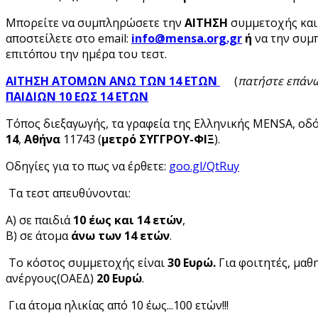
Μπορείτε να συμπληρώσετε την
ΑΙΤΗΣΗ
συμμετοχής
και
αποστείλετε στο email:
info
@mensa
.org
.gr
ή
να την συμ
επιτόπου την ημέρα του τεστ.
ΑΙΤΗΣΗ ΑΤΟΜΩΝ ΑΝΩ ΤΩΝ 14 ΕΤΩΝ
(
πατήστε επάν
ΠΑΙΔΙΩΝ 10 ΕΩΣ 14 ΕΤΩΝ
Τόπος διεξαγωγής, τα γραφεία της Ελληνικής MENSA, οδ
14
,
Αθήνα
11743 (
μετρό ΣΥΓΓΡΟΥ-ΦΙΞ
).
Οδηγίες για το πως να έρθετε:
goo.gl/QtRuy
Τα τεστ απευθύνονται:
Α) σε παιδιά
10 έως και 14 ετών
,
Β) σε άτομα
άνω των 14 ετών
.
Το κόστος συμμετοχής είναι
30 Ευρώ.
Για φοιτητές, μαθ
ανέργους(ΟΑΕΔ)
20 Ευρώ
.
Για άτομα ηλικίας από 10 έως...100 ετών!!!