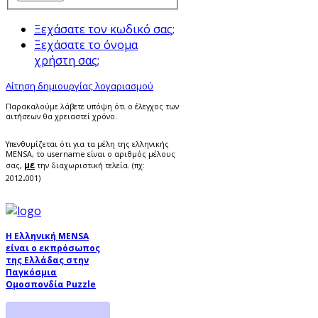
Ξεχάσατε τον κωδικό σας;
Ξεχάσατε το όνομα
χρήστη σας;
Αίτηση δημιουργίας λογαριασμού
Παρακαλούμε λάβετε υπόψη ότι ο έλεγχος των
αιτήσεων θα χρειαστεί χρόνο.
Υπενθυμίζεται ότι για τα μέλη της ελληνικής
MENSA, το username είναι ο αριθμός μέλους
με
σας,
την διαχωριστική τελεία. (πχ:
.
2012
001)
Η Ελληνική MENSA
είναι ο εκπρόσωπος
της Ελλάδας στην
Παγκόσμια
Ομοσπονδία Puzzle