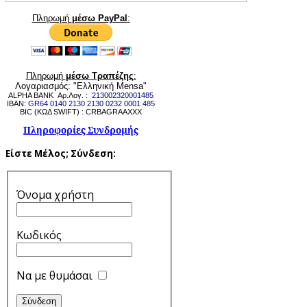
Πληρωμή
μέσω PayPal
:
Πληρωμή
μέσω Τραπέζης
:
Λογαριασμός: "Ελληνική Mensa"
ALPHA BANK Αρ.Λογ. :
213002320001485
IBAN:
GR64 0140 2130 2130 0232 0001 485
BIC (ΚΩΔ SWIFT) : CRBAGRAAXXX
Πληροφορίες Συνδρομής
Είστε Μέλος;
Σύνδεση:
Όνομα χρήστη
Κωδικός
Να με θυμάσαι