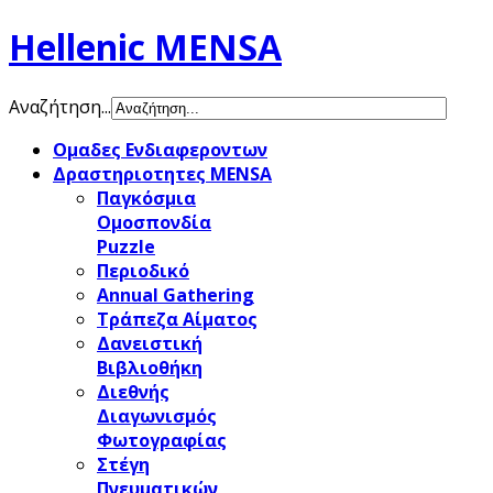
Hellenic MENSA
Αναζήτηση...
Ομαδες Ενδιαφεροντων
Δραστηριοτητες MENSA
Παγκόσμια
Ομοσπονδία
Puzzle
Περιοδικό
Annual Gathering
Τράπεζα Αίματος
Δανειστική
Βιβλιοθήκη
Διεθνής
Διαγωνισμός
Φωτογραφίας
Στέγη
Πνευματικών