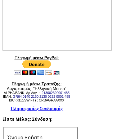
Πληρωμή
μέσω PayPal
:
Πληρωμή
μέσω Τραπέζης
:
Λογαριασμός: "Ελληνική Mensa"
ALPHA BANK Αρ.Λογ. :
213002320001485
IBAN:
GR64 0140 2130 2130 0232 0001 485
BIC (ΚΩΔ SWIFT) : CRBAGRAAXXX
Πληροφορίες Συνδρομής
Είστε Μέλος;
Σύνδεση:
Όνομα χρήστη