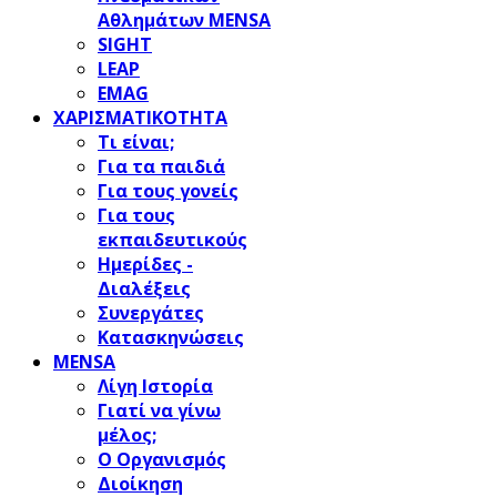
Αθλημάτων MENSA
SIGHT
LEAP
EMAG
ΧΑΡΙΣΜΑΤΙΚΟΤΗΤΑ
Τι είναι;
Για τα παιδιά
Για τους γονείς
Για τους
εκπαιδευτικούς
Ημερίδες -
Διαλέξεις
Συνεργάτες
Κατασκηνώσεις
MENSA
Λίγη Ιστορία
Γιατί να γίνω
μέλος;
Ο Οργανισμός
Διοίκηση