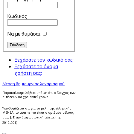
Κωδικός
Να με θυμάσαι
Ξεχάσατε τον κωδικό σας;
Ξεχάσατε το όνομα
χρήστη σας;
Αίτηση δημιουργίας λογαριασμού
Παρακαλούμε λάβετε υπόψη ότι ο έλεγχος των
αιτήσεων θα χρειαστεί χρόνο.
Υπενθυμίζεται ότι για τα μέλη της ελληνικής
MENSA, το username είναι ο αριθμός μέλους
με
σας,
την διαχωριστική τελεία. (πχ:
.
2012
001)