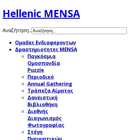
Hellenic MENSA
Αναζήτηση...
Ομαδες Ενδιαφεροντων
Δραστηριοτητες MENSA
Παγκόσμια
Ομοσπονδία
Puzzle
Περιοδικό
Annual Gathering
Τράπεζα Αίματος
Δανειστική
Βιβλιοθήκη
Διεθνής
Διαγωνισμός
Φωτογραφίας
Στέγη
Πνευματικών