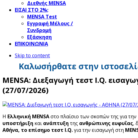
Διεθνής MENSA
ΕΙΣΑΙ ΣΤΟ 2%;
ΜΕΝSΑ Test
Εγγραφή Μέλους /
Συνδρομή
Εξάσκηση
ΕΠΙΚΟΙΝΩΝΙΑ
Skip to content
Καλωσήρθατε στην ιστοσελί
MENSA: Διεξαγωγή τεστ I.Q. εισαγ
(27/07/2026)
Η
Ελληνική MENSA
στο πλαίσιο των σκοπών της για την
υποστήριξη
και
ανάπτυξη
της
ανθρώπινης ευφυΐας
, 
Αθήνα,
το επίσημο τεστ I
.Q
.
για την εισαγωγή στη
MEN