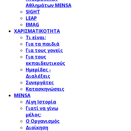
Αθλημάτων MENSA
SIGHT
LEAP
EMAG
ΧΑΡΙΣΜΑΤΙΚΟΤΗΤΑ
Τι είναι;
Για τα παιδιά
Για τους γονείς
Για τους
εκπαιδευτικούς
Ημερίδες -
Διαλέξεις
Συνεργάτες
Κατασκηνώσεις
MENSA
Λίγη Ιστορία
Γιατί να γίνω
μέλος;
Ο Οργανισμός
Διοίκηση