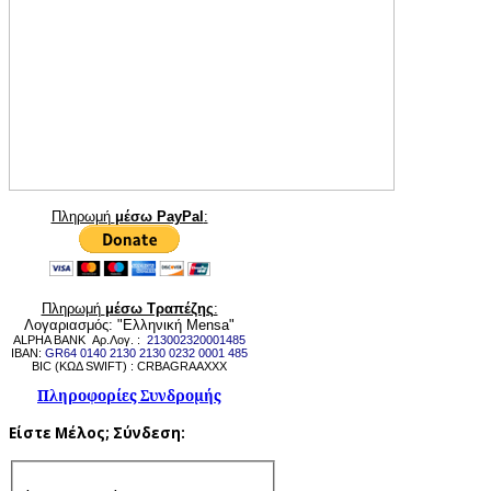
Πληρωμή
μέσω PayPal
:
Πληρωμή
μέσω Τραπέζης
:
Λογαριασμός: "Ελληνική Mensa"
ALPHA BANK Αρ.Λογ. :
213002320001485
IBAN:
GR64 0140 2130 2130 0232 0001 485
BIC (ΚΩΔ SWIFT) : CRBAGRAAXXX
Πληροφορίες Συνδρομής
Είστε Μέλος;
Σύνδεση: