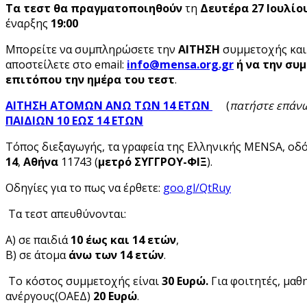
Τα τεστ θα πραγματοποιηθούν
τη
Δευτέρα 27
Ιουλίο
έναρξης
19:00
Μπορείτε να συμπληρώσετε την
ΑΙΤΗΣΗ
συμμετοχής
και
αποστείλετε στο email:
info
@mensa
.org
.gr
ή να την σ
επιτόπου την ημέρα του τεστ
.
ΑΙΤΗΣΗ ΑΤΟΜΩΝ ΑΝΩ ΤΩΝ 14 ΕΤΩΝ
(
πατήστε επάν
ΠΑΙΔΙΩΝ 10 ΕΩΣ 14 ΕΤΩΝ
Τόπος διεξαγωγής, τα γραφεία της Ελληνικής MENSA, οδ
14
,
Αθήνα
11743 (
μετρό ΣΥΓΓΡΟΥ-ΦΙΞ
).
Οδηγίες για το πως να έρθετε:
goo.gl/QtRuy
Τα τεστ απευθύνονται:
Α) σε παιδιά
10 έως και 14 ετών
,
Β) σε άτομα
άνω των 14 ετών
.
Το κόστος συμμετοχής είναι
30 Ευρώ.
Για φοιτητές, μαθ
ανέργους(ΟΑΕΔ)
20 Ευρώ
.